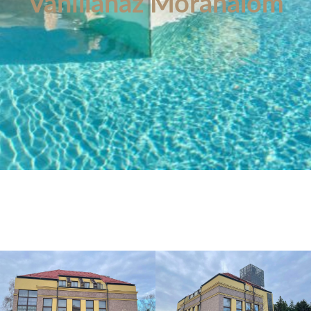
Vanillaház Mórahalom