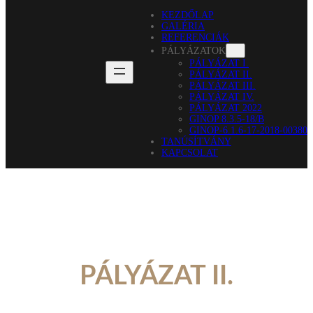
KEZDŐLAP
GALÉRIA
REFERENCIÁK
PÁLYÁZATOK
PÁLYÁZAT I.
PÁLYÁZAT II.
PÁLYÁZAT III.
PÁLYÁZAT IV.
PÁLYÁZAT 2022
GINOP 8.3.5-18/B
GINOP-6.1.6-17-2018-00380
TANÚSÍTVÁNY
KAPCSOLAT
PÁLYÁZAT II.