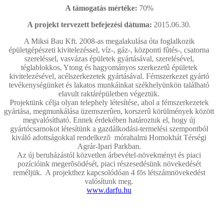
A támogatás mértéke:
70%
A projekt tervezett befejezési dátuma:
2015.06.30.
A Miksi Bau Kft. 2008-as megalakulása óta foglalkozik
épületgépészeti kivitelezéssel, víz-, gáz-, központi fûtés-, csatorna
szereléssel, vasvázas épületek gyártásával, szerelésével,
téglablokkos, Ytong és hagyományos szerkezetû épületek
kivitelezésével, acélszerkezetek gyártásával. Fémszerkezet gyártó
tevékenységünket és lakatos munkáinkat székhelyünkön található
elavult raktárépületben végeztük.
Projektünk célja olyan telephely létesítése, ahol a fémszerkezetek
gyártása, megmunkálása üzemszerûen, korszerû körülmények között
megvalósítható. Ennek érdekében határoztuk el, hogy új
gyártócsarnokot létesítünk a gazdálkodási-termelési szempontból
kiváló adottságokkal rendelkezõ mórahalmi Homokhát Térségi
Agrár-Ipari Parkban.
Az új beruházástól közvetlen árbevétel-növekményt és piaci
pozícióink megerõsödését, piaci részesedésünk növekedését
reméljük. A projekthez kapcsolódóan 4 fõs létszámnövekedést
valósítunk meg.
www.darfu.hu