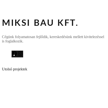
MIKSI BAU KFT.
Cégünk folyamatosan fejlődik, kereskedésünk mellett kivitelezéssel
is foglalkozik.
F
I
a
n
c
s
e
t
Utolsó projektek
b
a
o
g
o
r
k
a
m