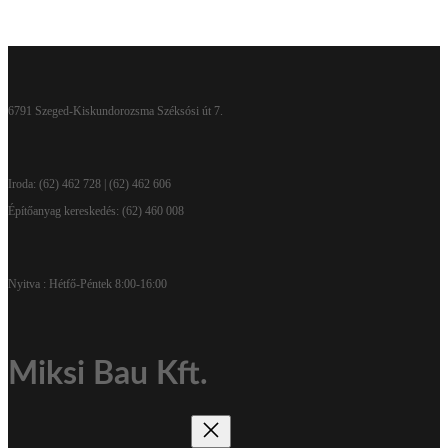
Ugrás
a
tartalomhoz
6791 Szeged-Kiskundorozsma Széksósi út 7.
Iroda: (62) 462 728 | (62) 462 606
Építőanyag kereskedés: (62) 460 008
Nyitva : Hétfő-Péntek 8:00-16:00
Miksi Bau Kft.